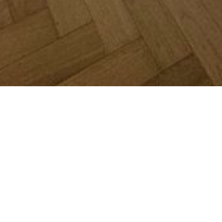
JE SUIS INTÉRESSÉ(E)
Un penthouse rénové situé dans l'un des quartiers les
plus prestigieux de Luxembourg